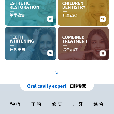
∨
种 植
正 畸
修 复
儿 牙
综 合