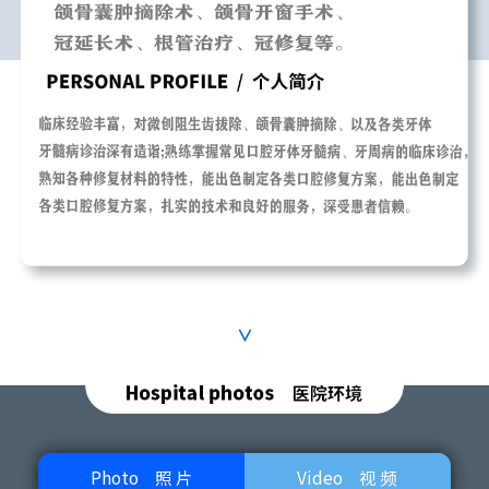
∨
Photo
照 片
Video
视 频